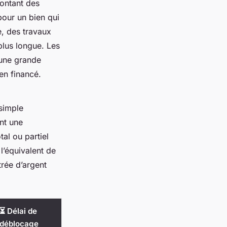
ontant des
pour un bien qui
e, des travaux
plus longue. Les
 une grande
ien financé.
 simple
nt une
al ou partiel
l’équivalent de
trée d’argent
⏳ Délai de
déblocage