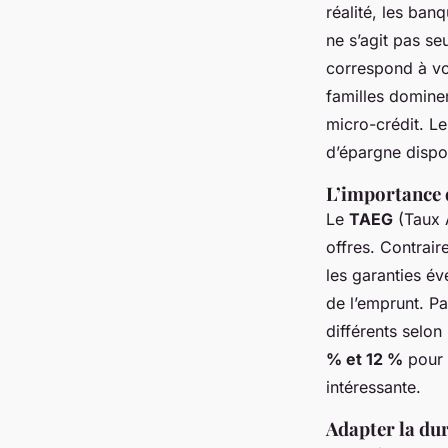
réalité, les ban
ne s’agit pas s
correspond à vot
familles dominen
micro-crédit. Le
d’épargne dispo
L’importance 
Le
TAEG
(Taux A
offres. Contraire
les garanties éve
de l’emprunt. P
différents selon
% et 12 %
pour u
intéressante.
Adapter la dur