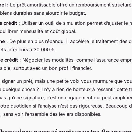
nel
: Le prêt amortissable offre un remboursement structuré,
biens durables sans alourdir le budget.
e crédit
: Utiliser un outil de simulation permet d’ajuster le 
uilibrer mensualité et coût global.
gne
: De plus en plus répandu, il accélère le traitement des d
ets inférieurs à 30 000 €.
e crédit
: Négocier les modalités, comme l’assurance empr
ssible, surtout avec un bon profil financier.
à signer un prêt, mais une petite voix vous murmure que vou
 quelque chose ? Il n’y a rien de honteux à ressentir cette t
 pas qu’une signature, c’est un engagement qui peut amplifie
tre quotidien si l’analyse n’est pas rigoureuse. Beaucoup d
, sans voir l’ensemble des leviers disponibles.
s bancaires pour sécuriser votre finance