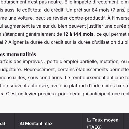
boursement n’est pas neutre. Elle impacte directement le m
s aussi le coût total du crédit. Un prêt sur 84 mois (7 ans) 
e une voiture, peut se révéler contre-productif. À l’invers
i augmentent la valeur du bien peuvent justifier une durée 
s s’étendent généralement de
12 à 144 mois
, ce qui permet
l ? Aligner la durée du crédit sur la durée d’utilisation du b
 des mensualités
arfois des imprévus : perte d’emploi partielle, mutation, ou
budgétaire. Heureusement, certains établissements permette
mensualités, sous conditions. Le remboursement anticipé tot
tion souvent autorisée, avec un plafond d’indemnités fixé à 
ts
. C’est un levier précieux pour ceux qui anticipent une ren
📉 Taux moyen
dit
💶 Montant max
(TAEG)