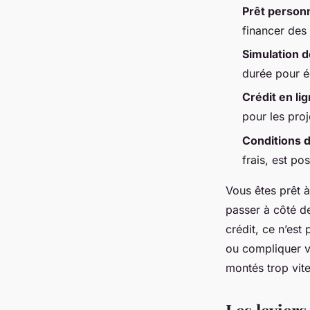
Prêt person
Léovigilde
•
18/06/2026 13:09
•
11 min de lecture
financer des 
Simulation d
durée pour éq
Crédit en li
pour les proj
Conditions d
frais, est po
Vous êtes prêt 
passer à côté de
crédit, ce n’est
ou compliquer vo
montés trop vite
Les levier