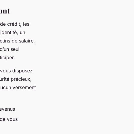
unt
de crédit, les
identité, un
etins de salaire,
d’un seul
iciper.
, vous disposez
urité précieux,
 aucun versement
revenus
 de vous