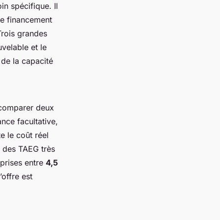
n spécifique. Il
de financement
 Trois grandes
velable et le
 de la capacité
r comparer deux
ance facultative,
e le coût réel
r des TAEG très
mprises entre
4,5
offre est