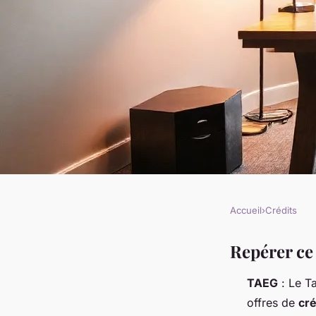
Accueil
›
Crédits
CRÉDITS
5 solutions de crédit
Repérer ce
TAEG
: Le Ta
projets réussis
offres de
cré