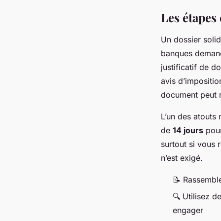
Les étapes
Un dossier solid
banques demanden
justificatif de d
avis d’impositio
document peut re
L’un des atouts 
de
14 jours
pour
surtout si vous
n’est exigé.
📝 Rassemble
🔍 Utilisez d
engager