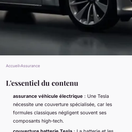
Accueil
›
Assurance
ASSURANCE
L'essentiel du contenu
Top conseils pour sélectionner
la meilleure assurance pour
assurance véhicule électrique
: Une Tesla
Tesla
nécessite une couverture spécialisée, car les
formules classiques négligent souvent ses
Nora
•
01/07/2026 16:05
•
11 min de lecture
composants high-tech.
couverture batterie Tesla
: La batterie et les