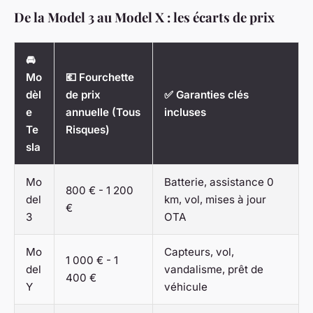
De la Model 3 au Model X : les écarts de prix
🚘
Mo
💶 Fourchette
dèl
de prix
✅ Garanties clés
e
annuelle (Tous
incluses
Te
Risques)
sla
Mo
Batterie, assistance 0
800 € - 1 200
del
km, vol, mises à jour
€
3
OTA
Mo
Capteurs, vol,
1 000 € - 1
del
vandalisme, prêt de
400 €
Y
véhicule