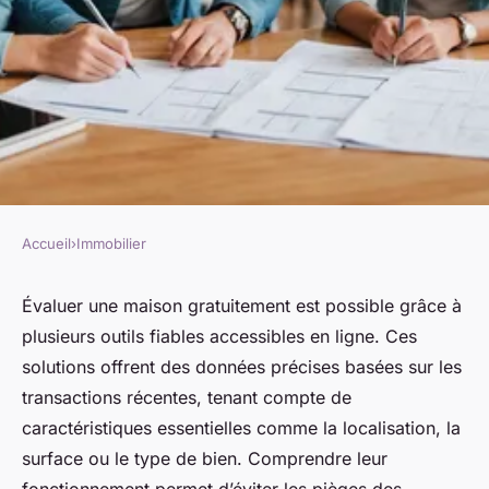
Accueil
›
Immobilier
IMMOBILIER
Comment évaluer une maison
Évaluer une maison gratuitement est possible grâce à
plusieurs outils fiables accessibles en ligne. Ces
gratuitement : astuces et outils
solutions offrent des données précises basées sur les
essentiels
transactions récentes, tenant compte de
caractéristiques essentielles comme la localisation, la
Esteban
•
7 octobre 2025
•
4 min de lecture
surface ou le type de bien. Comprendre leur