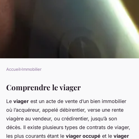
Accueil
›
Immobilier
IMMOBILIER
Comprendre le viager
Les opportunités
d'investissement en viager
Le
viager
est un acte de vente d’un bien immobilier
pour les terrains à bâtir
où l’acquéreur, appelé débirentier, verse une rente
viagère au vendeur, ou crédirentier, jusqu’à son
Esteban
•
22 février 2025
•
7 min de lecture
décès. Il existe plusieurs types de contrats de viager,
les plus courants étant le
viager occupé
et le
viager